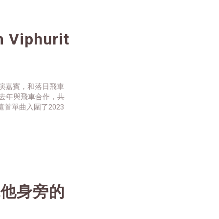
待的人可以消磨時間，
le Book”變成一個貶
iphurit
的表演嘉賓，和落日飛車
的他，去年與飛車合作，共
以這首單曲入圍了2023
器電氣聲響，不愧是首
翻唱的版本，讓人更能夠
圍繞他身旁的