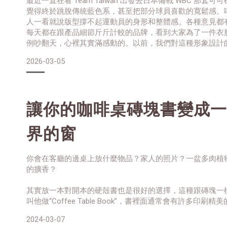
最近一直在看 Team Taiwan 出發去日本備戰 WBC 那套
覺得終於跳脫傳統藍色系，甚至把部分球員喜歡的寬鬆感、
人一看就說版型撐不起運動員的身形和整體感。各種意見都
每天都在跟產品細節斤斤計較的品牌，看到大家為了一件衣
例吵翻天，心裡其實滿感動的。以前，我們對這種形象設計
就是整齊就好、能穿就好。當然也有人會這樣酸：「去東京
2026-03-05
喔。」但現在不一樣了。大家開始在意美，在意那個代表
讓你的咖啡桌磚塊書變成一
界的窗
你會在客廳的邊桌上放什麼物品？家人的照片？一盆多肉植
的擴香？
其實放一本對開本的硬殼書也是很好的選擇，這種跟磚塊一
叫他做“Coffee Table Book”，書裡面通常會有許多印
說明文字，幾乎更像是一本攝影集，而不是一本書。
2024-03-07