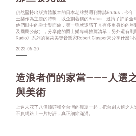
仍然堅持出版實體版本的日本老牌雙週刊雜誌Brutus，今
士樂作為主題的特輯，以企劃著稱的Brutus，邀請了許多
他們眼中的爵士樂面貌，第一彈就邀請了具有多重身份的星
及國民公敵），分享他的爵士樂專輯推薦清單，另外還有剛剛推
Radio》系列的葛萊美獎音樂家Robert Glasper來分享什麼叫做
士」；以及曾與獨立女伶ＵＡ合作，推出經典專輯 《Cure J
2023-06-20
家菊地成孔，
造浪者們的家當——–人選
與美術
上週末花了八個鐘頭和全台灣的觀眾一起，把台劇人選之人
不負網路上一片好評，真正細節滿滿。