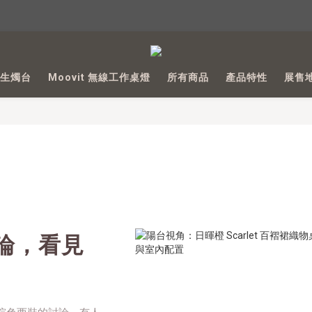
📣 8/6~8/12 文博會期間，全館享免運費（限台灣本島）🚚
新規格全面上線！電源效率提升＋循環次數增加，用更久也更耐用
 仿生燭台
Moovit 無線工作桌燈
所有商品
產品特性
展售
📣 8/6~8/12 文博會期間，全館享免運費（限台灣本島）🚚
的爭論，看見