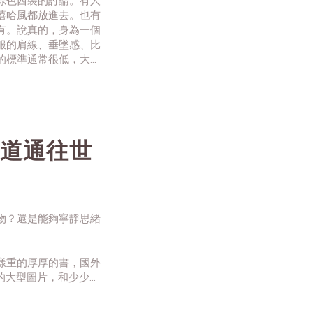
可可棕色西裝的討論。有人
嘻哈風都放進去。也有
有。說真的，身為一個
服的肩線、垂墜感、比
的標準通常很低，大概
七日遊還要特地做西裝
道通往世
物？還是能夠寧靜思緒
樣重的厚厚的書，國外
刷精美的大型圖片，和少少的