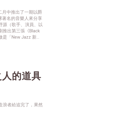
年二月中推出了一期以爵
全球著名的音樂人來分享
野源（歌手、演員、以
出第三張《Black
是「New Jazz 新爵
azz》的薩克斯風音樂
之人的道具
造浪者給追完了，果然