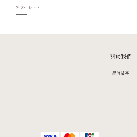
從那段開頭節奏快速的辦公室戲，就可以窺見導演的功力，
2023-05-07
留，就交代了許多故事的細節。劇本裡還埋下了許多前後呼
一兩句台詞的特約演員（今天早上聽台通訪問本劇導演林君
面的集數串一下場，然後在關鍵的時候再一次出現來推動劇
偷和主角翁文方（謝盈萱飾）咬耳朵感謝她出櫃參選的同志
角主持的記者會上站在她身邊
關於我們
品牌故事