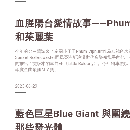
這些書通常會被擺在旅館大廳、或者銀行的接待區，讓在等
所以書裡的文字通常比較淺顯易懂。所以有些人把“Coffee Tab
義詞，形容那些明明膚淺的很，卻想要裝逼
血腥陽台愛情故事——Phum V
和茱麗葉
今年的金曲獎請來了泰國小王子Phum Viphurit作為典禮
Sunset Rollercoaster同爲亞洲新浪漫世代音樂領旗手
同推出了雙版本的單曲EP《Little Balcony》。今年飛車便
年度金曲最佳ＭＶ獎。
2023-06-29
飛車的版本有輕快的鼓點，和他們幾乎已經成為標誌的合成
席浪漫樂隊。但Phum Viphurit用木吉他作為主要配器所
聯想到站在陽台上望著夕陽落下的時光。無論哪一種
藍色巨星Blue Giant 與
那些發光體